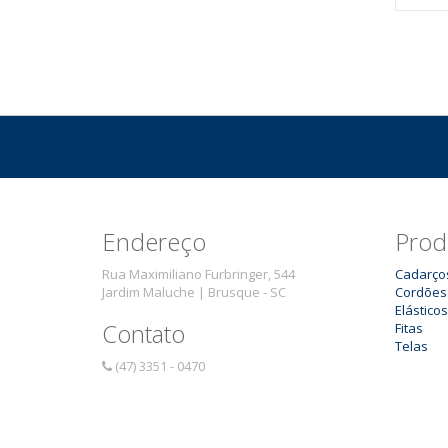
Endereço
Prod
Rua Maximiliano Furbringer, 544
Cadarço
Jardim Maluche | Brusque - SC
Cordões
Elásticos
Contato
Fitas
Telas
(47) 3351 - 0470