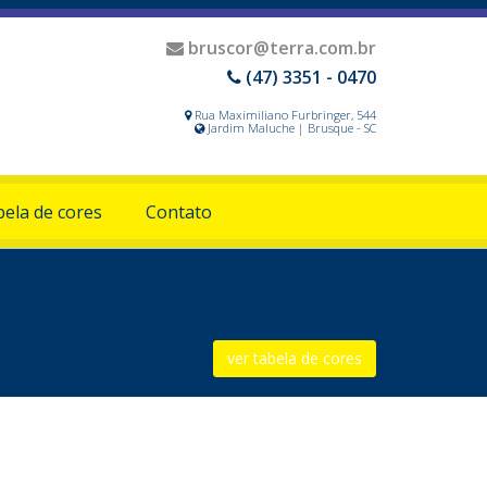
bruscor@terra.com.br
(47) 3351 - 0470
Rua Maximiliano Furbringer, 544
Jardim Maluche | Brusque - SC
ela de cores
Contato
ver tabela de cores